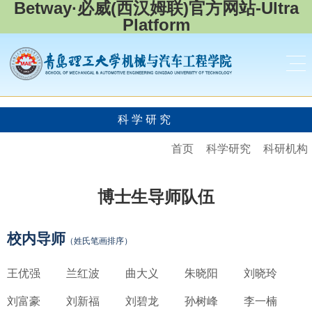
Betway·必威(西汉姆联)官方网站-Ultra
Platform
​betway西汉姆联平台简介
科学研究
首页
科学研究
科研机构
博士生导师队伍
校内导师
（姓氏笔画排序）
王优强
兰红波
曲大义
朱晓阳
刘晓玲
刘富豪
刘新福
刘碧龙
孙树峰
李一楠