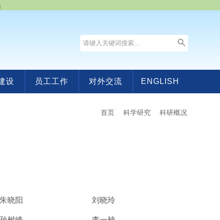
m
建设
员工工作
对外交流
ENGLISH
首页
科学研究
科研概况
朱晓阳
刘晓玲
孙树峰
李一楠