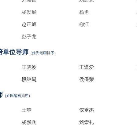
杨发展
杨勇
赵正旭
柳江
彭子龙
培单位导师
（姓氏笔画排序）
王晓波
王道爱
段继周
侯保荣
师
（姓氏笔画排序）
王静
仪垂杰
杨然兵
甄崇礼