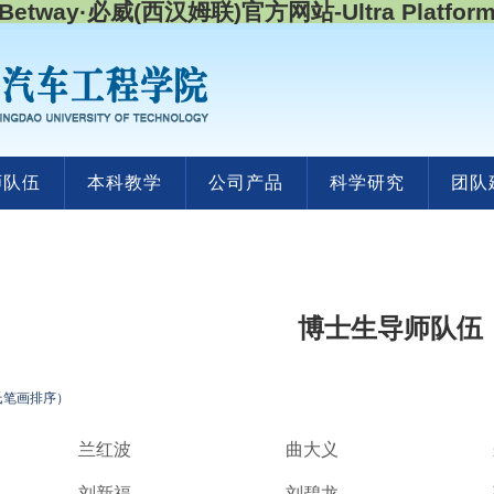
Betway·必威(西汉姆联)官方网站-Ultra Platfor
师队伍
本科教学
公司产品
科学研究
团队
博士生导师队伍
氏笔画排序）
兰红波
曲大义
刘新福
刘碧龙