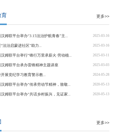
教育
更多>>
y西汉姆联平台举办“3.15法治护航青春”主...
2025-03-16
“法治启蒙进社区”助力...
2025-03-16
ay西汉姆联平台举行“锋行万里承薪火·劳动植...
2025-03-11
ay西汉姆联平台承办雷锋精神主题讲座
2025-03-03
开展党纪学习教育警示教...
2024-05-28
ay西汉姆联平台举办“传承劳动节精神，致敬...
2020-05-13
ay西汉姆联平台举办“共话乡村振兴，见证家...
2020-05-13
团
更多>>