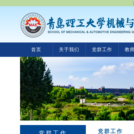
首页
关于我们
党群工作
教
党群工作
党群工作