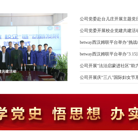
公司党委赴台儿庄开展主题党
公司党委开展校企党建共建活
betway西汉姆联平台举办“挑
betway西汉姆联平台举办“3.
公司开展“法治启蒙进社区”助力
建共建活动
公司开展庆“三八”国际妇女节