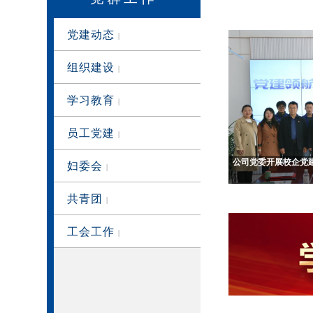
党建动态
|
组织建设
|
学习教育
|
员工党建
|
公司党委开展校企党
妇委会
|
共青团
|
工会工作
|